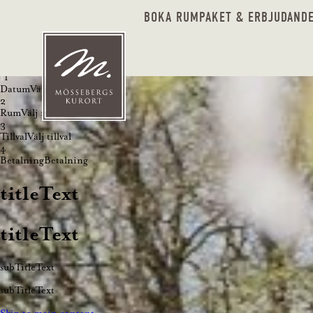
BOKA RUM
PAKET & ERBJUDAND
1
1
Datum
Välj datum
2
Rum
Välj rum
3
Tillval
Välj tillval
4
Betalning
Betalning
titleText
titleText
subTitleText
subTitleText