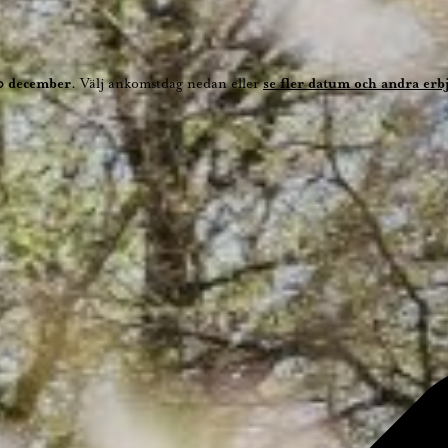
0 december
. Välj ankomstdag nedan eller
se fler datum och andra er