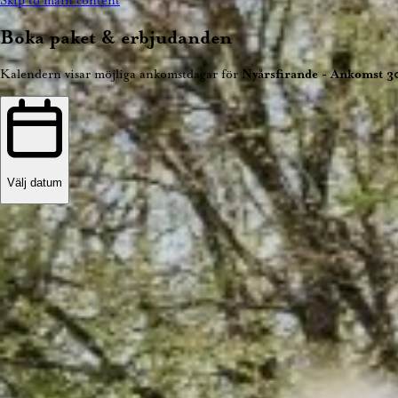
Skip to main content
Boka paket & erbjudanden
Kalendern visar möjliga ankomstdagar för
Nyårsfirande - Ankomst 3
Välj datum