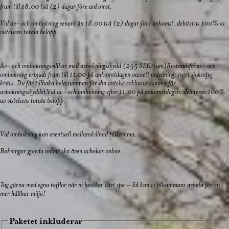
fram till 18.00 två (2) dagar före ankomst.
Vid av- och ombokning senare än 18.00 två (2) dagar före ankomst, debiteras 100% av
vistelsens totala belopp.
Av- och ombokningsvillkor med avbokningsskydd (295 SEK/rum)Kostnadsfri av- och
ombokning erbjuds fram till 11.00 på ankomstdagen oavsett anledning, inget sjukintyg
krävs. Du får tillbaka hela summan för din vistelse exklusive summa för
avbokningsskyddet.Vid av- och ombokning efter 11.00 på ankomstdagen, debiteras 100%
av vistelsens totala belopp.
Vid ombokning kan eventuell mellanskillnad tillkomma.
Bokningar gjorda online ska även avbokas online.
Tag gärna med egna tofflor när ni besöker vårt spa – Så kan vi tillsammans arbeta för en
mer hållbar miljö!
Paketet inkluderar