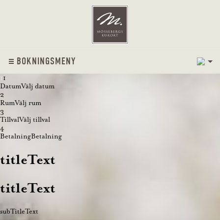
1
BOKNINGSMENY
1
1
Datum
Välj datum
2
Rum
Välj rum
3
Tillval
Välj tillval
4
Betalning
Betalning
titleText
titleText
subTitleText