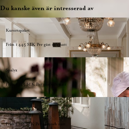
Du kanske även är intresserad av
Kurortspaket
Från
1 445
SEK
Per gäst och natt
Spalyx
Från
1 745
SEK
Per gäst och natt
Seniordygnet
Från
1 195
SEK
Per gäst och natt