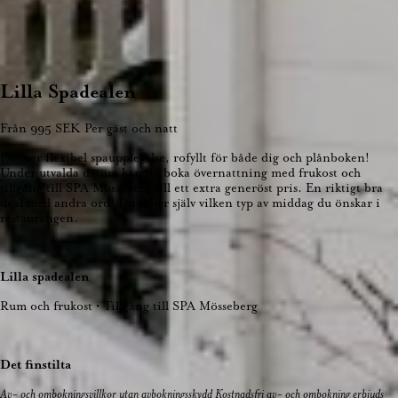
Lilla Spadealen
Från
995
SEK
Per gäst och natt
En mer flexibel spaupplevelse, rofyllt för både dig och plånboken!
Under utvalda datum kan du boka övernattning med frukost och
tillgång till SPA Mösseberg till ett extra generöst pris. En riktigt bra
deal med andra ord! Du väljer själv vilken typ av middag du önskar i
restaurangen.
Lilla spadealen
Rum och frukost • Tillgång till SPA Mösseberg
Det finstilta
Av- och ombokningsvillkor utan avbokningsskydd Kostnadsfri av- och ombokning erbjuds