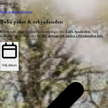
subTitleText
Skip to main content
Boka paket & erbjudanden
Kalendern visar möjliga ankomstdagar för
Lilla Spadealen
. Välj
ankomstdag nedan eller
se fler datum och andra erbjudanden här.
Välj datum