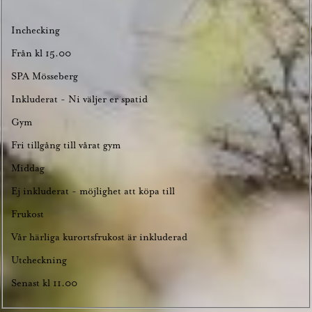
Inchecking
Från kl 15.00
SPA Mösseberg
Inkluderat - Ni väljer er spatid
Gym
Fri tillgång till vårat gym
Middag
Ej inkluderat - möjlighet att köpa till
Frukost
Vår härliga kurortsfrukost är inkluderad
Utcheckning
Senast kl 11.00